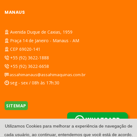
MANAUS
Avenida Duque de Caxias, 1959
Praça 14 de Janeiro - Manaus - AM
CEP 69020-141
+55 (92) 3622-1888
+55 (92) 3622-6658
assahimanaus@assahimaquinas.com.br
seg - sex / 08h às 17h:30
SITEMAP
WHATSAPP
Utilizamos Cookies para melhorar a experiência de navegação de
cada usuário, ao continuar, entendemos que você está de acordo.