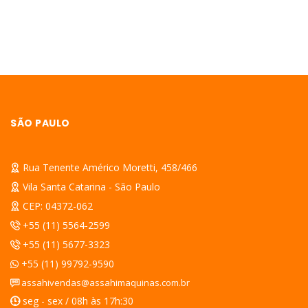
SÃO PAULO
Rua Tenente Américo Moretti, 458/466
Vila Santa Catarina - São Paulo
CEP: 04372-062
+55 (11) 5564-2599
+55 (11) 5677-3323
+55 (11) 99792-9590
assahivendas@assahimaquinas.com.br
seg - sex / 08h às 17h:30