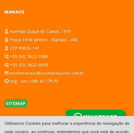
MANAUS
Avenida Duque de Caxias, 1959
Praça 14 de Janeiro - Manaus - AM
CEP 69020-141
+55 (92) 3622-1888
+55 (92) 3622-6658
assahimanaus@assahimaquinas.com.br
seg - sex / 08h às 17h:30
SITEMAP
WHATSAPP
Utilizamos Cookies para melhorar a experiência de navegação de
cada usuário, ao continuar, entendemos que você está de acordo.