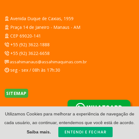
Avenida Duque de Caxias, 1959
Praça 14 de Janeiro - Manaus - AM
CEP 69020-141
+55 (92) 3622-1888
+55 (92) 3622-6658
assahimanaus@assahimaquinas.com.br
seg - sex / 08h às 17h:30
SITEMAP
WHATSAPP
Utilizamos Cookies para melhorar a experiência de navegação de
cada usuário, ao continuar, entendemos que você está de acordo.
ENTENDI E FECHAR
Saiba mais.