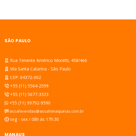
SÃO PAULO
Rua Tenente Américo Moretti, 458/466
Vila Santa Catarina - São Paulo
CEP: 04372-062
+55 (11) 5564-2599
+55 (11) 5677-3323
+55 (11) 99792-9590
assahivendas@assahimaquinas.com.br
seg - sex / 08h às 17h:30
MANAUS