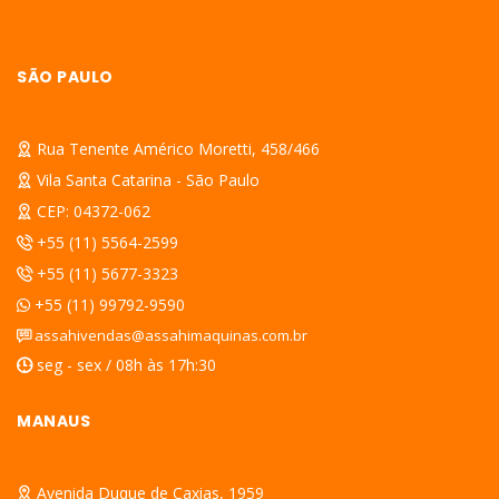
SÃO PAULO
Rua Tenente Américo Moretti, 458/466
Vila Santa Catarina - São Paulo
CEP: 04372-062
+55 (11) 5564-2599
+55 (11) 5677-3323
+55 (11) 99792-9590
assahivendas@assahimaquinas.com.br
seg - sex / 08h às 17h:30
MANAUS
Avenida Duque de Caxias, 1959