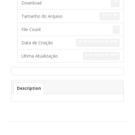
22
Download
327.35 KB
Tamanho do Arquivo
1
File Count
20 de fevereiro de 2020
Data de Criação
6 de março de 2020
Ultima Atualização
Description