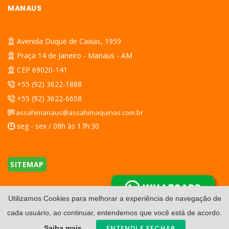
MANAUS
Avenida Duque de Caxias, 1959
Praça 14 de Janeiro - Manaus - AM
CEP 69020-141
+55 (92) 3622-1888
+55 (92) 3622-6658
assahimanaus@assahimaquinas.com.br
seg - sex / 08h às 17h:30
SITEMAP
WHATSAPP
Utilizamos Cookies para melhorar a experiência de navegação de
cada usuário, ao continuar, entendemos que você está de acordo.
ENTENDI E FECHAR
Saiba mais.