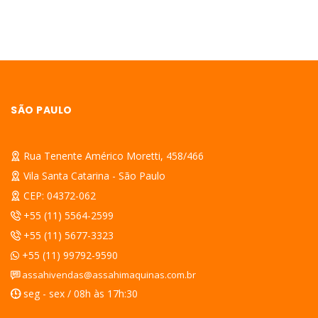
SÃO PAULO
Rua Tenente Américo Moretti, 458/466
Vila Santa Catarina - São Paulo
CEP: 04372-062
+55 (11) 5564-2599
+55 (11) 5677-3323
+55 (11) 99792-9590
assahivendas@assahimaquinas.com.br
seg - sex / 08h às 17h:30