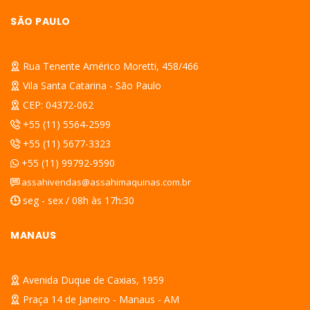
SÃO PAULO
Rua Tenente Américo Moretti, 458/466
Vila Santa Catarina - São Paulo
CEP: 04372-062
+55 (11) 5564-2599
+55 (11) 5677-3323
+55 (11) 99792-9590
assahivendas@assahimaquinas.com.br
seg - sex / 08h às 17h:30
MANAUS
Avenida Duque de Caxias, 1959
Praça 14 de Janeiro - Manaus - AM