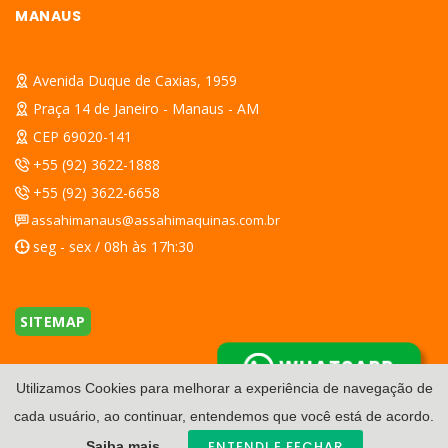
MANAUS
Avenida Duque de Caxias, 1959
Praça 14 de Janeiro - Manaus - AM
CEP 69020-141
+55 (92) 3622-1888
+55 (92) 3622-6658
assahimanaus@assahimaquinas.com.br
seg - sex / 08h às 17h:30
SITEMAP
WHATSAPP
Utilizamos Cookies para melhorar a experiência de navegação de
cada usuário, ao continuar, entendemos que você está de acordo.
ENTENDI E FECHAR
Saiba mais.