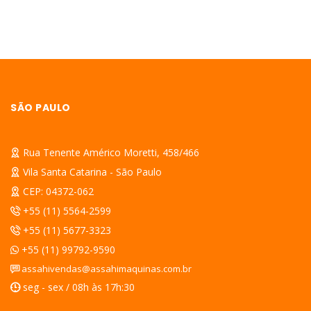
SÃO PAULO
Rua Tenente Américo Moretti, 458/466
Vila Santa Catarina - São Paulo
CEP: 04372-062
+55 (11) 5564-2599
+55 (11) 5677-3323
+55 (11) 99792-9590
assahivendas@assahimaquinas.com.br
seg - sex / 08h às 17h:30