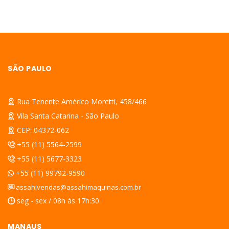
SÃO PAULO
Rua Tenente Américo Moretti, 458/466
Vila Santa Catarina - São Paulo
CEP: 04372-062
+55 (11) 5564-2599
+55 (11) 5677-3323
+55 (11) 99792-9590
assahivendas@assahimaquinas.com.br
seg - sex / 08h às 17h:30
MANAUS