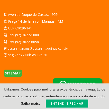
Avenida Duque de Caxias, 1959
Praça 14 de Janeiro - Manaus - AM
CEP 69020-141
+55 (92) 3622-1888
+55 (92) 3622-6658
assahimanaus@assahimaquinas.com.br
seg - sex / 08h às 17h:30
SITEMAP
WHATSAPP
Utilizamos Cookies para melhorar a experiência de navegação de
cada usuário, ao continuar, entendemos que você está de acordo.
ENTENDI E FECHAR
Saiba mais.