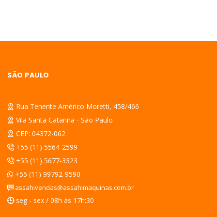
SÃO PAULO
Rua Tenente Américo Moretti, 458/466
Vila Santa Catarina - São Paulo
CEP: 04372-062
+55 (11) 5564-2599
+55 (11) 5677-3323
+55 (11) 99792-9590
assahivendas@assahimaquinas.com.br
seg - sex / 08h às 17h:30