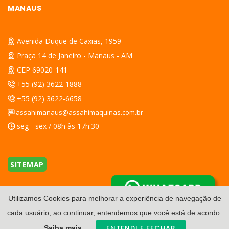
MANAUS
Avenida Duque de Caxias, 1959
Praça 14 de Janeiro - Manaus - AM
CEP 69020-141
+55 (92) 3622-1888
+55 (92) 3622-6658
assahimanaus@assahimaquinas.com.br
seg - sex / 08h às 17h:30
SITEMAP
WHATSAPP
Utilizamos Cookies para melhorar a experiência de navegação de
cada usuário, ao continuar, entendemos que você está de acordo.
ENTENDI E FECHAR
Saiba mais.