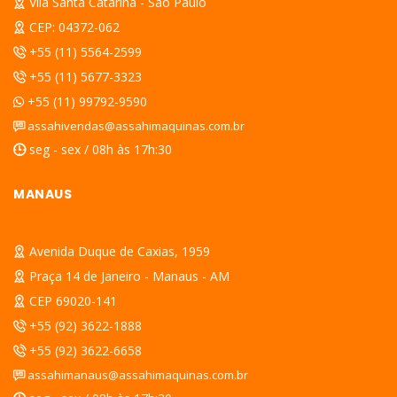
Vila Santa Catarina - São Paulo
CEP: 04372-062
+55 (11) 5564-2599
+55 (11) 5677-3323
+55 (11) 99792-9590
assahivendas@assahimaquinas.com.br
seg - sex / 08h às 17h:30
MANAUS
Avenida Duque de Caxias, 1959
Praça 14 de Janeiro - Manaus - AM
CEP 69020-141
+55 (92) 3622-1888
+55 (92) 3622-6658
assahimanaus@assahimaquinas.com.br