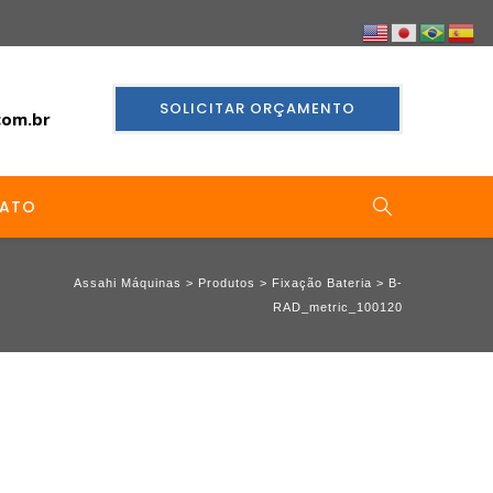
SOLICITAR ORÇAMENTO
com.br
ATO
Assahi Máquinas
>
Produtos
>
Fixação Bateria
>
B-
RAD_metric_100120