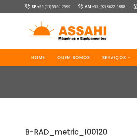
SP
+55 (11) 5564-2599
AM
+55 (92) 3622-1888
HOME
QUEM SOMOS
SERVIÇOS
B-RAD_metric_100120