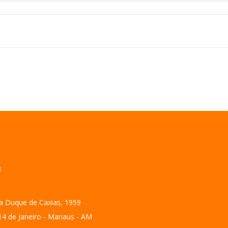
S
a Duque de Caxias, 1959
14 de Janeiro - Manaus - AM