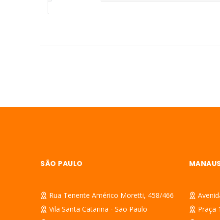
SÃO PAULO
MANAU
Rua Tenente Américo Moretti, 458/466
Avenid
Vila Santa Catarina - São Paulo
Praça 