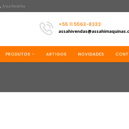
Área Restrita
+55 11 5563-8333
assahivendas@assahimaquinas.
PRODUTOS
ARTIGOS
NOVIDADES
CONT